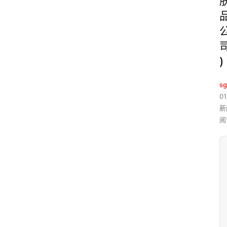
)
sg
01
新
阅