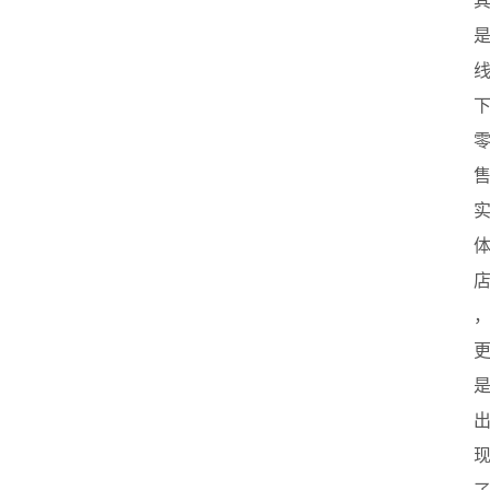
首
页
创
业
政
策
新
闻
登录
注册
新
加
坡
创
业
联