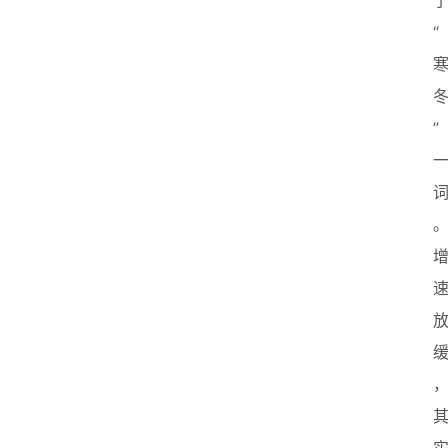
盟
“
”