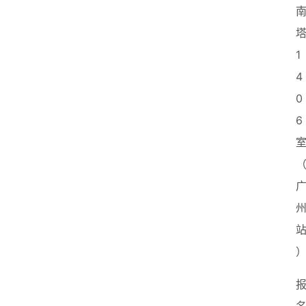
首
页
1
4
创
0
业
6
政
策
新
闻
登录
注册
新
加
坡
创