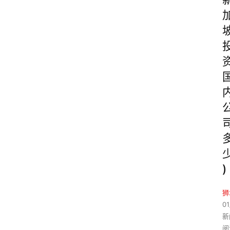
)
狮
01
新
阅