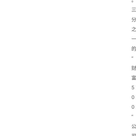
“
5
0
0
”