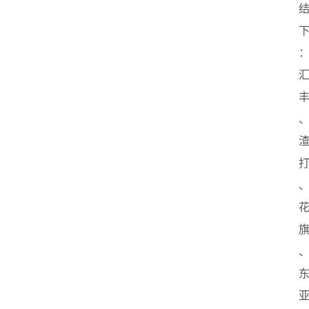
首
页
创
业
政
策
新
闻
登录
注册
新
加
坡
创