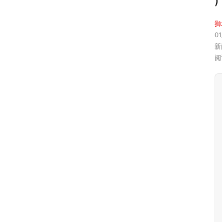
)
狮
01
新
阅