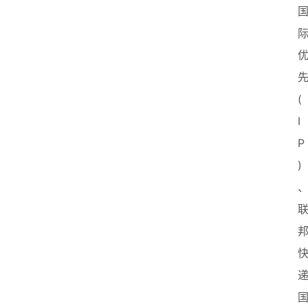
先
(
I
P
)