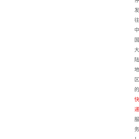
首
页
创
业
政
策
新
闻
登录
注册
新
加
坡