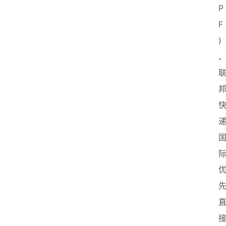
P
F
)