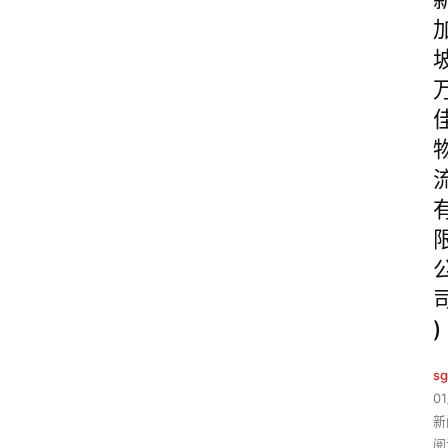
)
sg
01
新
阅