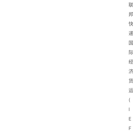
运
(
I
E
F