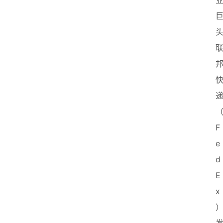
F
e
d
E
x