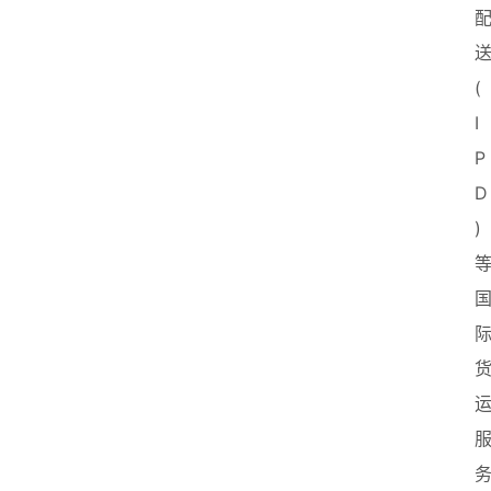
送
(
I
P
D
)