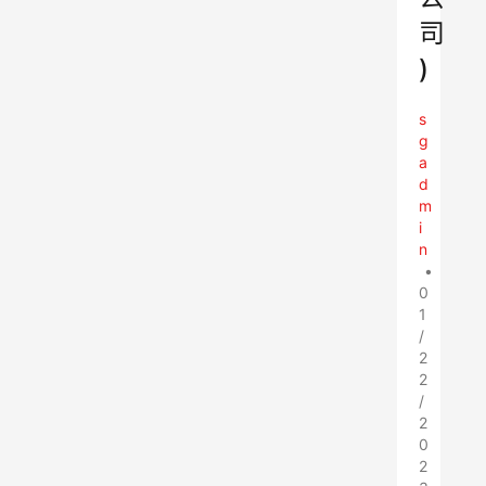
司
)
s
g
a
d
m
i
n
•
0
1
/
2
2
/
2
0
2