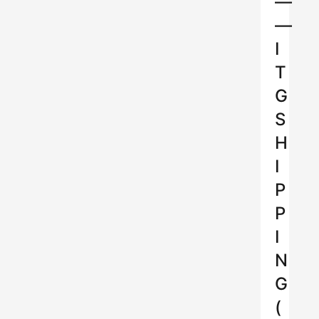
—
—
I
T
G
S
H
I
P
P
I
N
G
(