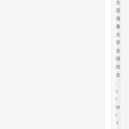
大
连
海
事
大
学
全
球
校
友
,
L
I
M
I
T