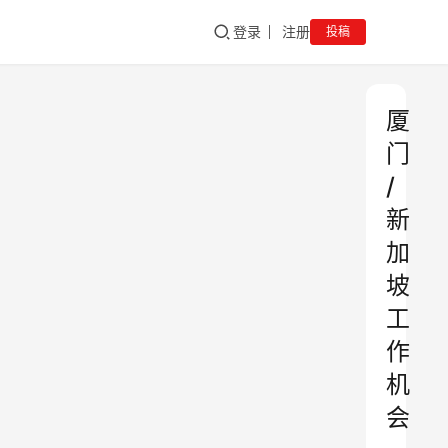
登录
注册
投稿
厦
门
/
新
加
坡
工
作
机
会