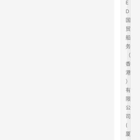
E
D
国
贸
船
务
（
香
港
）
有
限
公
司
(
厦