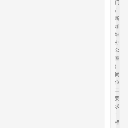
门
/
新
加
坡
办
公
室
)
岗
位
二
要
求
：
相