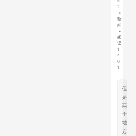
5
2
•
新
闻
•
阅
读
1
4
6
1
但
是
两
个
地
方