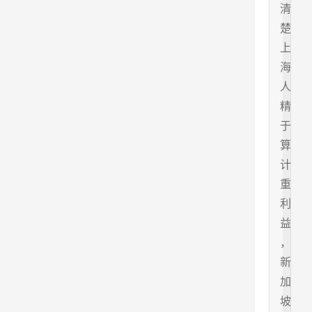
清
楚
上
海
人
精
于
算
计
重
利
益
，
新
加
坡