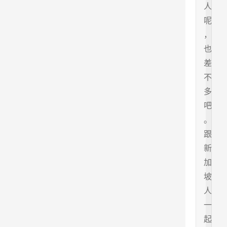
人
呢
，
也
差
不
多
吧
。
跟
新
加
坡
人
一
起