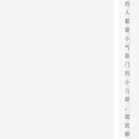
的
人
都
是
小
气
抠
门
的
小
儿
郎
。
国
民
都