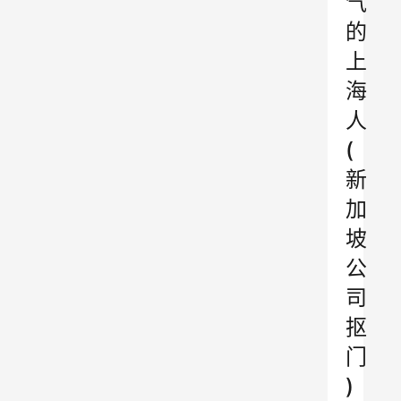
气
的
上
海
人
(
新
加
坡
公
司
抠
门
)