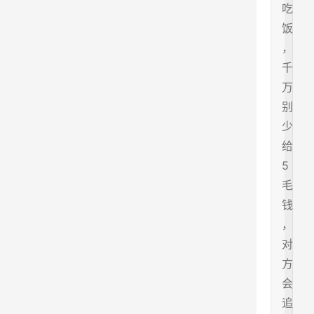
吃
饭
，
千
万
别
少
给
5
毛
钱
，
对
方
会
追