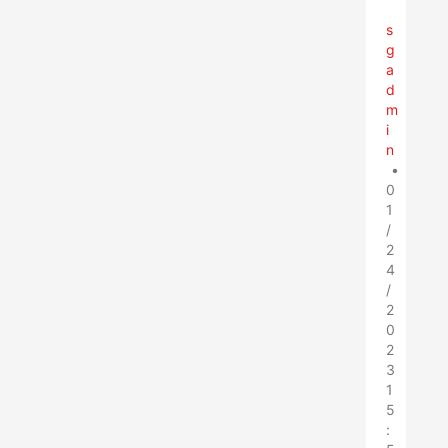
s
g
a
d
m
i
n
•
0
1
/
2
4
/
2
0
2
3
1
5
: