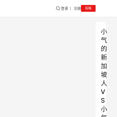
登录
注册
投稿
小
气
的
新
加
坡
人
V
S
小