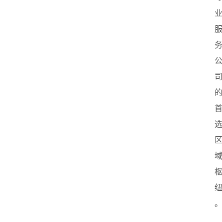
首
页
创
业
政
策
新
闻
登录
注册
新
加
坡
创
业