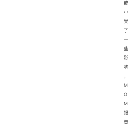
M
O
M