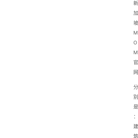
M
O
M