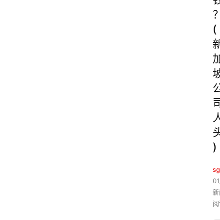
(
)
sg
01
新
阅