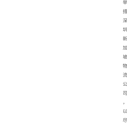
坡
创
业
联
盟