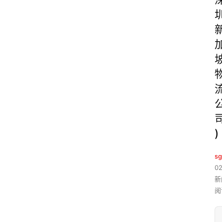
)
sg
02
新
阅