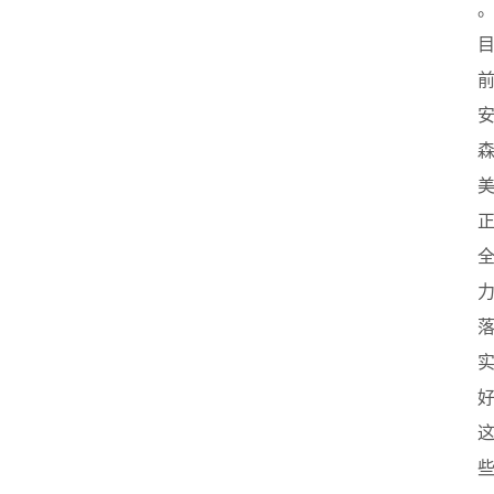
首
页
创
业
政
策
新
闻
登录
注册
新
加