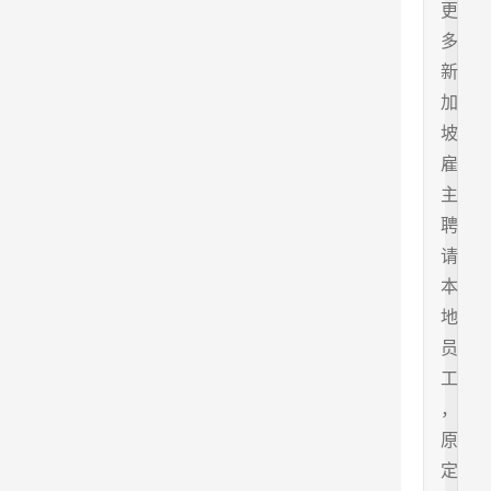
更
多
新
加
坡
雇
主
聘
请
本
地
员
工
，
原
定