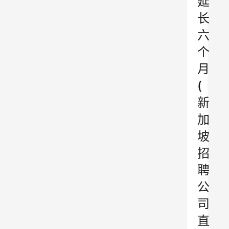
延
长
六
个
月
(
新
加
坡
招
聘
公
司
直