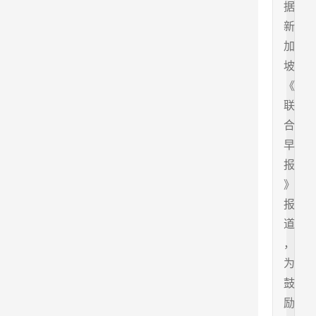
据
新
加
坡
《
联
合
早
报
》
报
道
，
为
鼓
励