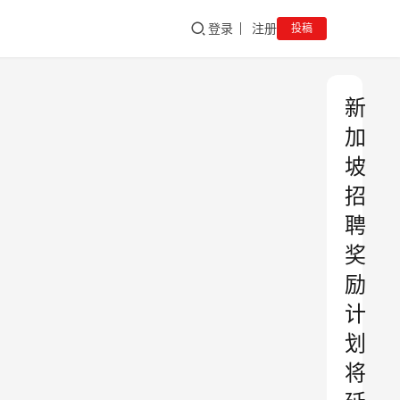
登录
注册
投稿
新
加
坡
招
聘
奖
励
计
划
将