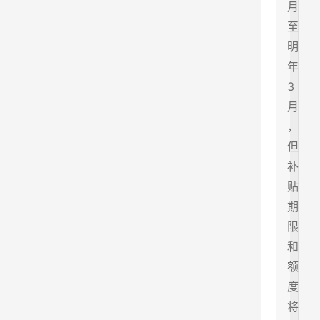
月
至
明
年
3
月
，
但
补
贴
期
限
和
额
度
将