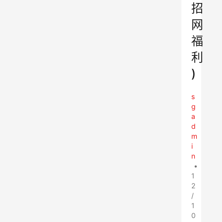
招
网
福
利
)
s
g
a
d
m
i
n
•
1
2
/
1
0