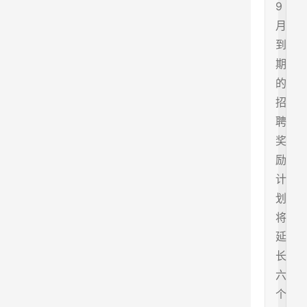
9
月
到
期
的
招
聘
奖
励
计
划
将
延
长
六
个