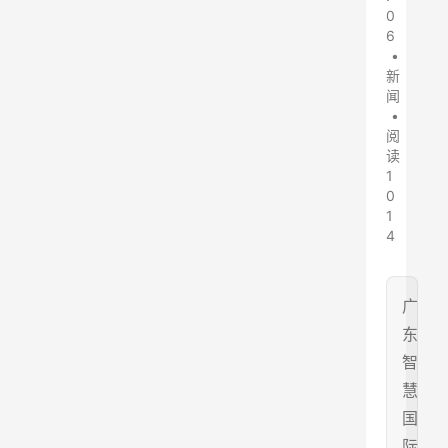
0
6
•
新
闻
•
阅
读
1
0
1
4
广
东
智
慧
国
际