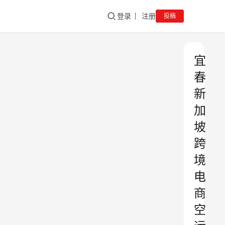
登录
注册
投稿
宜
春
新
加
坡
跨
境
电
商
空