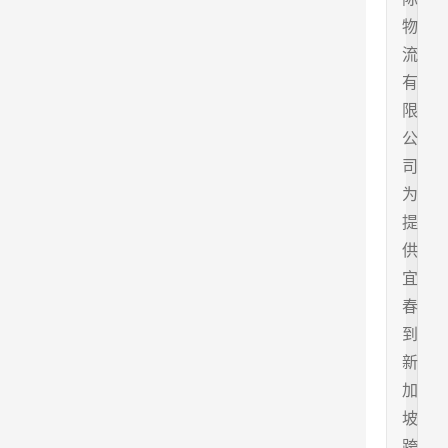
物
流
有
限
公
司
为
提
供
宜
春
到
新
加
坡
跨