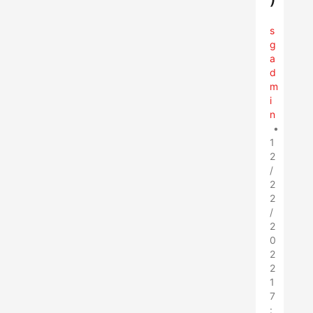
s
g
a
d
m
i
n
•
1
2
/
2
2
/
2
0
2
2
1
7
: