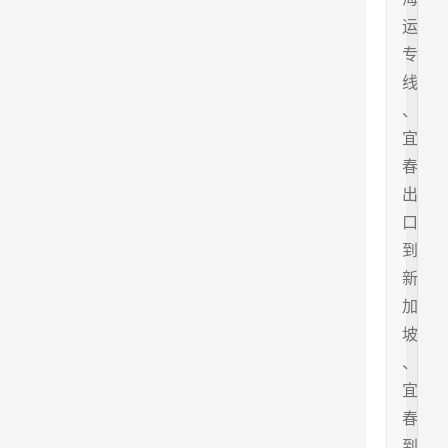
运
专
线
、
宜
春
出
口
到
新
加
坡
、
宜
春
到