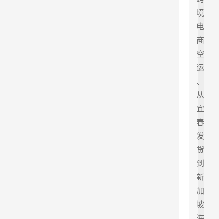
境
电
商
空
运
、
从
宜
春
发
货
到
新
加
坡
海