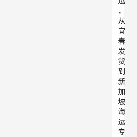
运
，
从
宜
春
发
货
到
新
加
坡
海
运
专