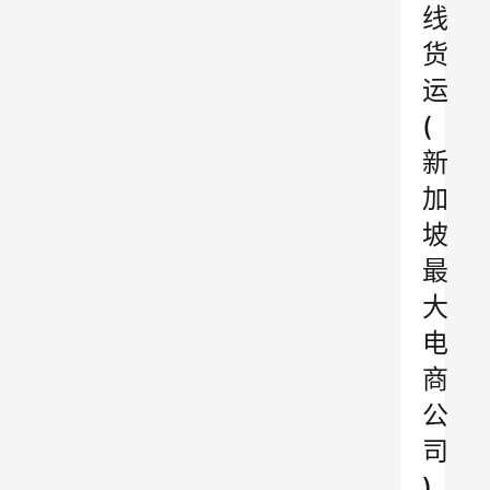
线
货
运
(
新
加
坡
最
大
电
商
公
司
)