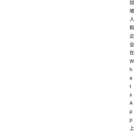
坡
创
业
联
盟
在
W
h
a
t
s
A
p
p 