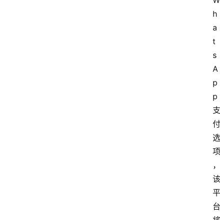
W
h
a
t
s
A
p
p 