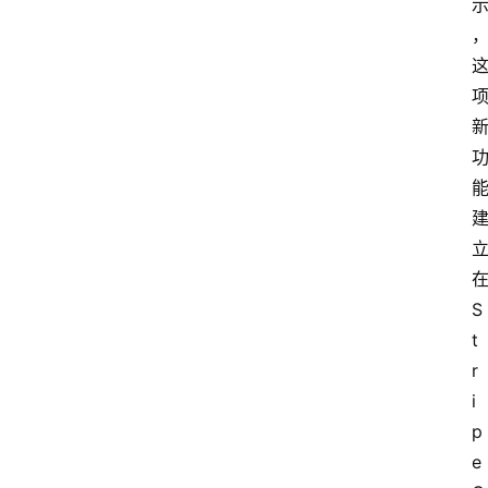
在
S
t
r
i
p
e 