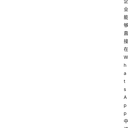
在
W
h
a
t
s
A
p
p 