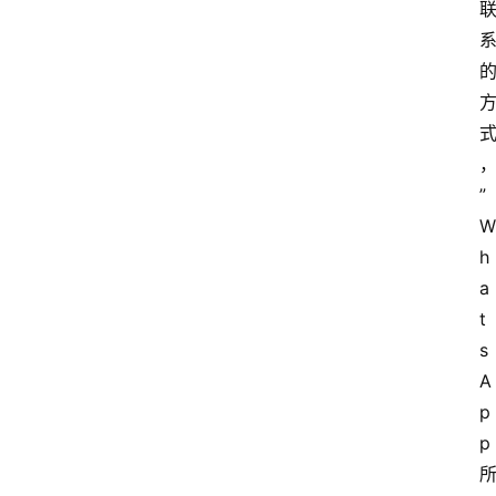
”
W
h
a
t
s
A
p
p 