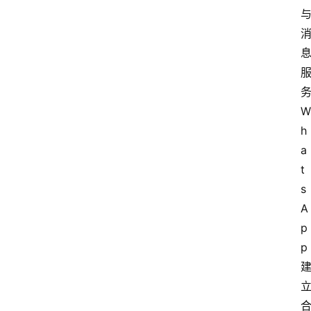
W
h
a
t
s
A
p
p