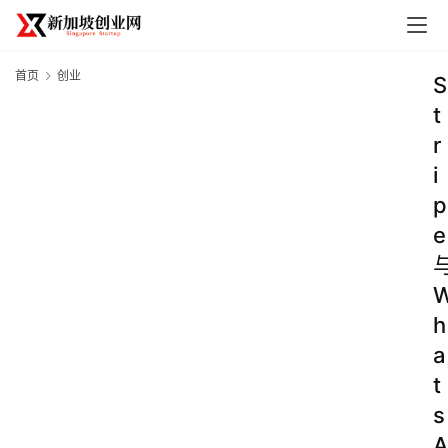
首页
创业
S
t
r
i
p
e
h
a
t
s
A