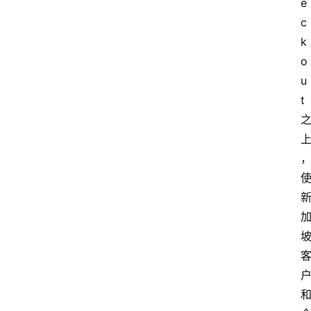
e
c
k
o
u
t 