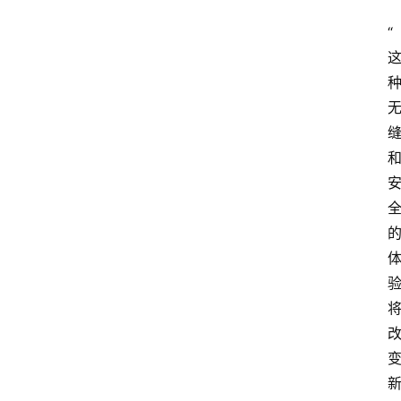
“
首
页
创
业
政
策
新
闻
登录
注册
新
加