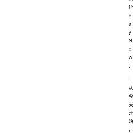
统
P
a
y
N
o
w
“