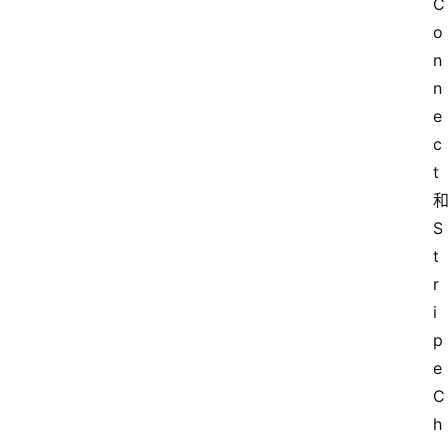
C
o
n
n
e
c
t 
和
S
t
r
i
p
e 
C
h