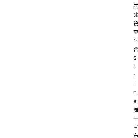
S
t
r
i
p
e