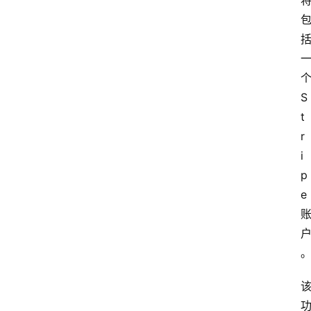
个
S
t
r
i
p
e 