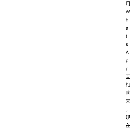
用
W
h
a
t
s
A
p
p 