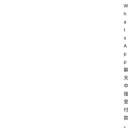
W
h
a
t
s
A
p
p 