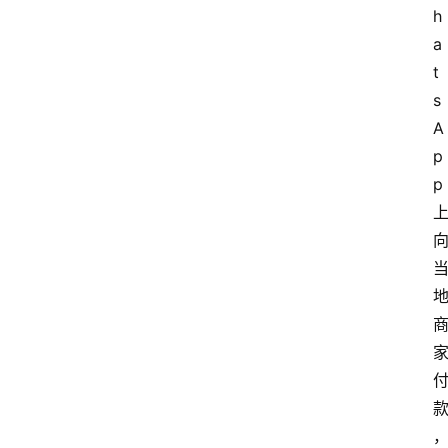
h
a
t
s
A
p
p 