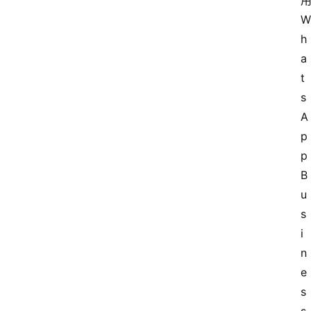
用
W
h
a
t
s
A
p
p 
B
u
s
i
n
e
s